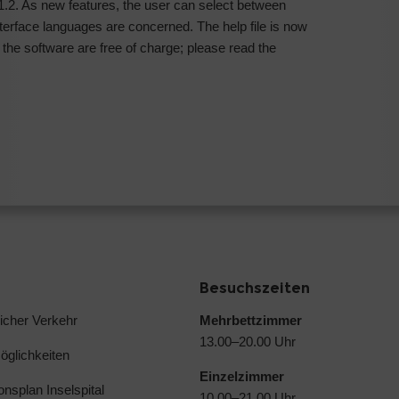
1.2. As new features, the user can select between
terface languages are concerned. The help file is now
he software are free of charge; please read the
Besuchszeiten
licher Verkehr
Mehrbettzimmer
13.00–20.00 Uhr
glichkeiten
Einzelzimmer
ionsplan Inselspital
10.00–21.00 Uhr