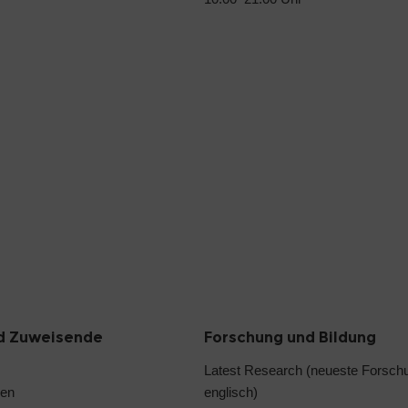
d Zuweisende
Forschung und Bildung
Latest Research (neueste Forsch
len
englisch)