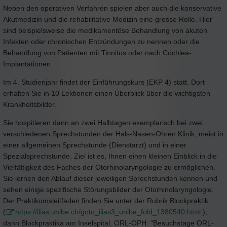
Neben den operativen Verfahren spielen aber auch die konservative
Akutmedizin und die rehabilitative Medizin eine grosse Rolle. Hier
sind beispielsweise die medikamentöse Behandlung von akuten
Infekten oder chronischen Entzündungen zu nennen oder die
Behandlung von Patienten mit Tinnitus oder nach Cochlea-
Implantationen.
Im 4. Studienjahr findet der Einführungskurs (EKP 4) statt. Dort
erhalten Sie in 10 Lektionen einen Überblick über die wichtigsten
Krankheitsbilder.
Sie hospitieren dann an zwei Halbtagen exemplarisch bei zwei
verschiedenen Sprechstunden der Hals-Nasen-Ohren Klinik, meist in
einer allgemeinen Sprechstunde (Dienstarzt) und in einer
Spezialsprechstunde. Ziel ist es, Ihnen einen kleinen Einblick in die
Vielfältigkeit des Faches der Otorhinolaryngologie zu ermöglichen.
Sie lernen den Ablauf dieser jeweiligen Sprechstunden kennen und
sehen einige spezifische Störungsbilder der Otorhinolaryngologie.
Der Praktikumsleitfaden finden Sie unter der Rubrik Blockpraktik
(
https://ilias.unibe.ch/goto_ilias3_unibe_fold_1380540.html
),
dann Blockpraktika am Inselspital, ORL-OPH: "Besuchstage ORL-