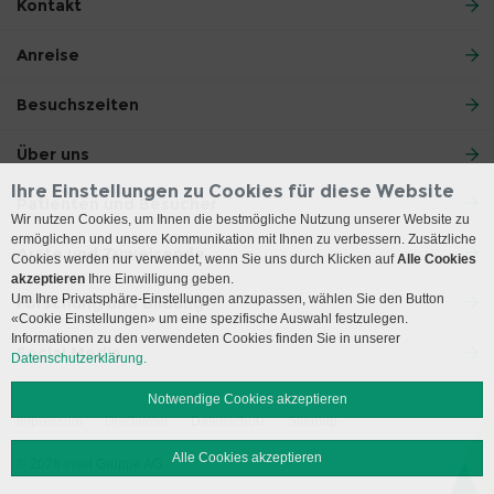
Kontakt
Anreise
Besuchszeiten
Über uns
Ihre Einstellungen zu Cookies für diese Website
Patienten und Besucher
Wir nutzen Cookies, um Ihnen die bestmögliche Nutzung unserer Website zu
ermöglichen und unsere Kommunikation mit Ihnen zu verbessern. Zusätzliche
Ärzte und Zuweisende
Cookies werden nur verwendet, wenn Sie uns durch Klicken auf
Alle Cookies
akzeptieren
Ihre Einwilligung geben.
Um Ihre Privatsphäre-Einstellungen anzupassen, wählen Sie den Button
Forschung und Bildung
«Cookie Einstellungen» um eine spezifische Auswahl festzulegen.
Informationen zu den verwendeten Cookies finden Sie in unserer
Social Media
Datenschutzerklärung.
Notwendige Cookies akzeptieren
Impressum
Disclaimer
Datenschutz
Sitemap
Alle Cookies akzeptieren
© 2026 Insel Gruppe AG