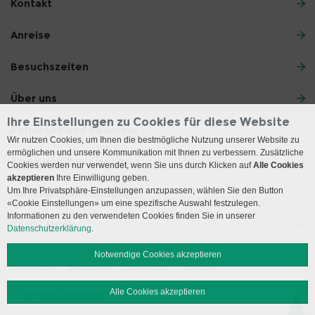
Kontakt
Anreise
Besuchszeiten
Über uns
Ihre Einstellungen zu Cookies für diese Website
Patienten und Besucher
Wir nutzen Cookies, um Ihnen die bestmögliche Nutzung unserer Website zu
ermöglichen und unsere Kommunikation mit Ihnen zu verbessern. Zusätzliche
Ärzte und Zuweisende
Cookies werden nur verwendet, wenn Sie uns durch Klicken auf
Alle Cookies
akzeptieren
Ihre Einwilligung geben.
Um Ihre Privatsphäre-Einstellungen anzupassen, wählen Sie den Button
Forschung und Bildung
«Cookie Einstellungen» um eine spezifische Auswahl festzulegen.
Informationen zu den verwendeten Cookies finden Sie in unserer
Social Media
Datenschutzerklärung.
Notwendige Cookies akzeptieren
Impressum
Disclaimer
Datenschutz
Sitemap
Alle Cookies akzeptieren
© 2026 Insel Gruppe AG