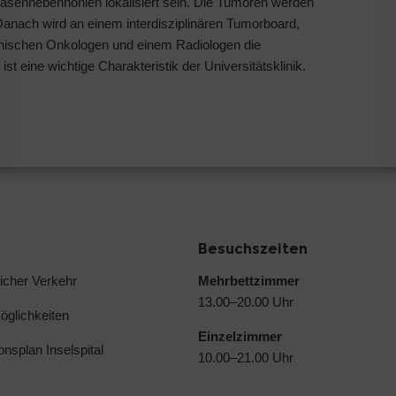
asennebenhöhlen lokalisiert sein. Die Tumoren werden
anach wird an einem interdisziplinären Tumorboard,
nischen Onkologen und einem Radiologen die
 ist eine wichtige Charakteristik der Universitätsklinik.
Besuchszeiten
licher Verkehr
Mehrbettzimmer
13.00–20.00 Uhr
glichkeiten
Einzelzimmer
ionsplan Inselspital
10.00–21.00 Uhr