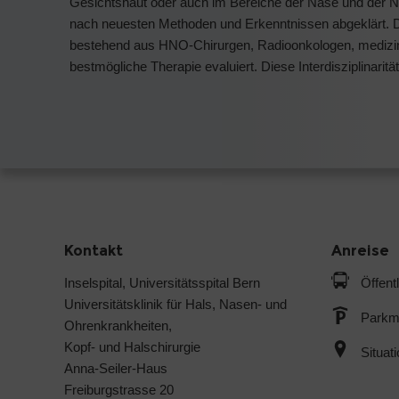
Gesichtshaut oder auch im Bereiche der Nase und der N
nach neuesten Methoden und Erkenntnissen abgeklärt. D
bestehend aus HNO-Chirurgen, Radioonkologen, medizi
bestmögliche Therapie evaluiert. Diese Interdisziplinarität
Kontakt
Anreise
Inselspital, Universitätsspital Bern
Öffent
Universitätsklinik für Hals, Nasen- und
Parkmö
Ohrenkrankheiten,
Kopf- und Halschirurgie
Situat
Anna-Seiler-Haus
Freiburgstrasse 20