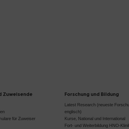
d Zuweisende
Forschung und Bildung
Latest Research (neueste Forsch
len
englisch)
ulare für Zuweiser
Kurse, National und International
Fort- und Weiterbildung HNO-Klini