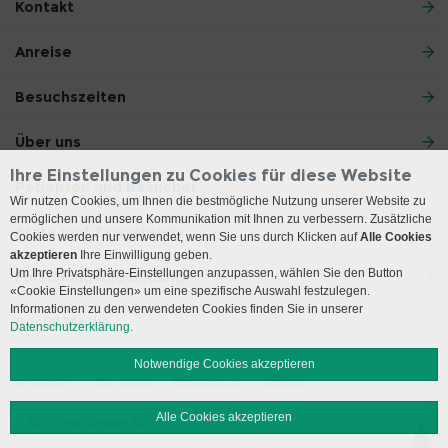
Kontakt
Anreise
Besuchszeiten
Über uns
Ihre Einstellungen zu Cookies für diese Website
Patienten und Besucher
Wir nutzen Cookies, um Ihnen die bestmögliche Nutzung unserer Website zu
ermöglichen und unsere Kommunikation mit Ihnen zu verbessern. Zusätzliche
Ärzte und Zuweisende
Cookies werden nur verwendet, wenn Sie uns durch Klicken auf
Alle Cookies
akzeptieren
Ihre Einwilligung geben.
Um Ihre Privatsphäre-Einstellungen anzupassen, wählen Sie den Button
Forschung und Bildung
«Cookie Einstellungen» um eine spezifische Auswahl festzulegen.
Informationen zu den verwendeten Cookies finden Sie in unserer
Social Media
Datenschutzerklärung.
Notwendige Cookies akzeptieren
Impressum
Disclaimer
Datenschutz
Sitemap
Alle Cookies akzeptieren
© 2026 Insel Gruppe AG