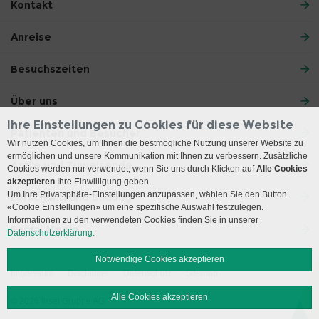
Kontakt
Anreise
Besuchszeiten
Über uns
Ihre Einstellungen zu Cookies für diese Website
Patienten und Besucher
Wir nutzen Cookies, um Ihnen die bestmögliche Nutzung unserer Website zu
ermöglichen und unsere Kommunikation mit Ihnen zu verbessern. Zusätzliche
Ärzte und Zuweisende
Cookies werden nur verwendet, wenn Sie uns durch Klicken auf
Alle Cookies
akzeptieren
Ihre Einwilligung geben.
Um Ihre Privatsphäre-Einstellungen anzupassen, wählen Sie den Button
Forschung und Bildung
«Cookie Einstellungen» um eine spezifische Auswahl festzulegen.
Informationen zu den verwendeten Cookies finden Sie in unserer
Social Media
Datenschutzerklärung.
Notwendige Cookies akzeptieren
Impressum
Disclaimer
Datenschutz
Sitemap
Alle Cookies akzeptieren
© 2026 Insel Gruppe AG