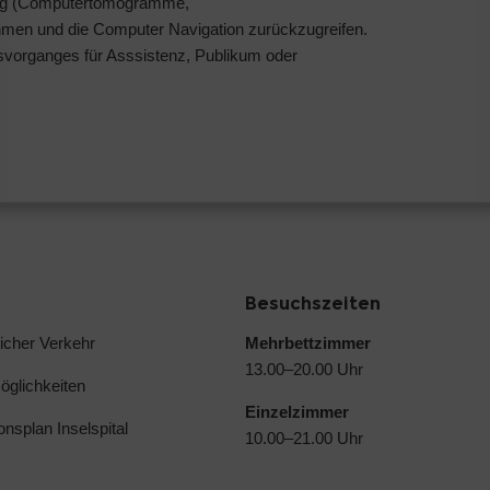
ung (Computertomogramme,
men und die Computer Navigation zurückzugreifen.
svorganges für Asssistenz, Publikum oder
Besuchszeiten
licher Verkehr
Mehrbettzimmer
13.00–20.00 Uhr
glichkeiten
Einzelzimmer
ionsplan Inselspital
10.00–21.00 Uhr