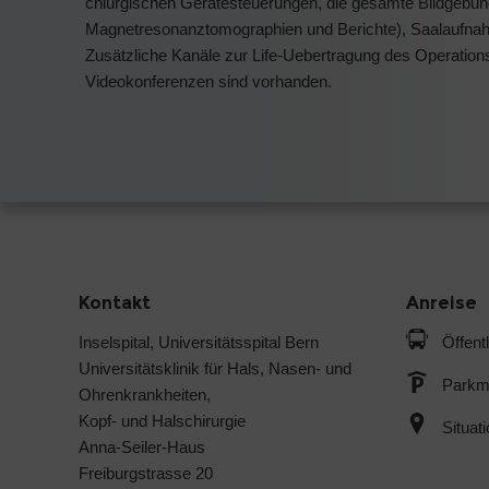
chiurgischen Gerätesteuerungen, die gesamte Bildgeb
Magnetresonanztomographien und Berichte), Saalaufnah
Zusätzliche Kanäle zur Life-Uebertragung des Operation
Videokonferenzen sind vorhanden.
Kontakt
Anreise
Inselspital, Universitätsspital Bern
Öffent
Universitätsklinik für Hals, Nasen- und
Parkmö
Ohrenkrankheiten,
Kopf- und Halschirurgie
Situat
Anna-Seiler-Haus
Freiburgstrasse 20