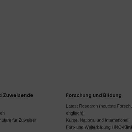
d Zuweisende
Forschung und Bildung
Latest Research (neueste Forsch
len
englisch)
ulare für Zuweiser
Kurse, National und International
Fort- und Weiterbildung HNO-Klini